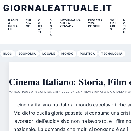
GIORNALEATTUALE.IT
PAGIN
CHI
C
S
INFORMATIVA
INFORMA
NO
N
A
SIA
O
T
SULLA
TIVA
TIZI
O
INIZIA
MO
NT
O
PRIVACY
COOKIE
ARI
TI
LE
AT
R
O
ZI
TI
I
E
A
BLOG
ECONOMIA
LOCALE
MONDO
POLITICA
TECNOLOGIA
Cinema Italiano: Storia, Film
MARCO PAOLO RICCI BIANCHI • 2026-04-26 • REVISIONATO DA GIULIA RO
Il cinema italiano ha dato al mondo capolavori che an
Ma dietro quella gloria passata si consuma una crisi 
lavoratori dell’audiovisivo non ha lavorato, e i film 
nazionale. La domanda che molti si pongono è se il 