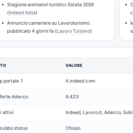
Stagione animatori turistici: Estate 2026
C
(
Indeed Italia
)
c
Annuncio cameriere su Lavoroturismo:
M
pubblicato 4 giorni fa (
Lavoro Turismo
)
s
ATO
VALORE
p portale 1
it.indeed.com
ferte Adecco
9.423
i attivi
Indeed, Lavoro.it, Adecco, Subit
foJobs status
Chiuso