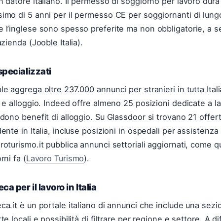
n datore italiano. Il permesso di soggiorno per lavoro dura 
imo di 5 anni per il permesso CE per soggiornanti di lungo
 l’inglese sono spesso preferite ma non obbligatorie, a se
azienda (Jooble Italia).
 specializzati
le aggrega oltre 237.000 annunci per stranieri in tutta Itali
o e alloggio. Indeed offre almeno 25 posizioni dedicate a la
udono benefit di alloggio. Su Glassdoor si trovano 21 offer
dente in Italia, incluse posizioni in ospedali per assistenza 
roturismo.it pubblica annunci settoriali aggiornati, come q
rni fa (
Lavoro Turismo
).
ca per il lavoro in Italia
ca.it è un portale italiano di annunci che include una sezi
rte locali e possibilità di filtrare per regione e settore. A d