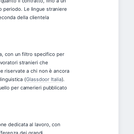
quanto il contratto, fino a un
 periodo. Le lingue straniere
conda della clientela
a, con un filtro specifico per
voratori stranieri che
te riservate a chi non è ancora
linguistica (
Glassdoor Italia
).
uello per camerieri pubblicato
one dedicata al lavoro, con
ifferenza dei grandi