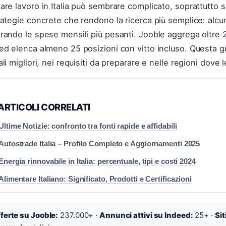
are lavoro in Italia può sembrare complicato, soprattutto s
rategie concrete che rendono la ricerca più semplice: alcu
rando le spese mensili più pesanti. Jooble aggrega oltre 23
ed elenca almeno 25 posizioni con vitto incluso. Questa 
ali migliori, nei requisiti da preparare e nelle regioni dov
ARTICOLI CORRELATI
Ultime Notizie: confronto tra fonti rapide e affidabili
Autostrade Italia – Profilo Completo e Aggiornamenti 2025
Energia rinnovabile in Italia: percentuale, tipi e costi 2024
Alimentare Italiano: Significato, Prodotti e Certificazioni
ferte su Jooble:
237.000+ ·
Annunci attivi su Indeed:
25+ ·
Sit