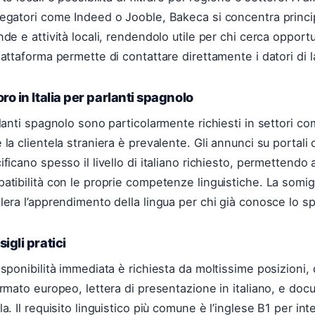
egatori come Indeed o Jooble, Bakeca si concentra princi
nde e attività locali, rendendolo utile per chi cerca opportun
iattaforma permette di contattare direttamente i datori di 
ro in Italia per parlanti spagnolo
rlanti spagnolo sono particolarmente richiesti in settori com
 la clientela straniera è prevalente. Gli annunci su portal
ificano spesso il livello di italiano richiesto, permettendo a
atibilità con le proprie competenze linguistiche. La somigl
lera l’apprendimento della lingua per chi già conosce lo s
igli pratici
isponibilità immediata è richiesta da moltissime posizioni,
ormato europeo, lettera di presentazione in italiano, e doc
a. Il requisito linguistico più comune è l’inglese B1 per inte