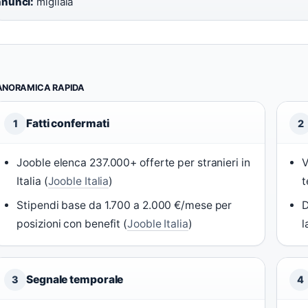
nunci:
migliaia
ANORAMICA RAPIDA
Fatti confermati
1
2
Jooble elenca 237.000+ offerte per stranieri in
V
Italia (
Jooble Italia
)
t
Stipendi base da 1.700 a 2.000 €/mese per
D
posizioni con benefit (
Jooble Italia
)
l
Segnale temporale
3
4