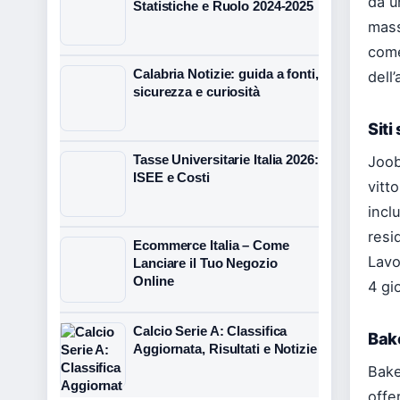
da u
Statistiche e Ruolo 2024-2025
mass
come
Calabria Notizie: guida a fonti,
dell’
sicurezza e curiosità
Siti
Tasse Universitarie Italia 2026:
Joob
ISEE e Costi
vitt
incl
resi
Ecommerce Italia – Come
Lavo
Lanciare il Tuo Negozio
Online
4 gio
Calcio Serie A: Classifica
Bake
Aggiornata, Risultati e Notizie
Bake
offe