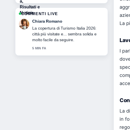
aggr
COMMENTI LIVE
azie
Chiara Romano
La p
La copertura di Turismo Italia 2026:
città più visitate e... sembra solida e
Lavo
molto facile da seguire.
5 MIN FA
I pa
dove
spec
comp
acce
Cons
La d
in f
regol