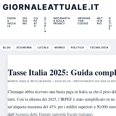
GIORNALEATTUALE.IT
PAGIN
CHI
CO
S
INFORMATIV
INFORMA
NOT
N
A
SIA
NT
T
A SULLA
TIVA
IZIA
O
INIZIA
MO
AT
O
PRIVACY
COOKIE
RIO
TI
LE
TI
R
ZI
I
E
A
BLOG
ECONOMIA
LOCALE
MONDO
POLITICA
TECNOLOGIA
Tasse Italia 2025: Guida compl
MARCO PAOLO RICCI BIANCHI • 2026-05-25 • REVISIONATO DA GIULIA RO
Chiunque abbia ricevuto una busta paga in Italia sa che il peso de
tutti. Con la riforma del 2025, l’IRPEF è stato semplificato in tre
un’aliquota massima del 43% per i redditi superiori a 50.000 euro
dall’
Agenzia delle Entrate (autorità fiscale italiana)
.