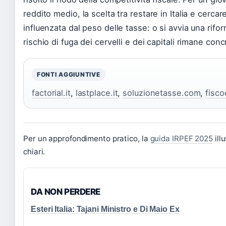
reddito medio, la scelta tra restare in Italia e cerca
influenzata dal peso delle tasse: o si avvia una riform
rischio di fuga dei cervelli e dei capitali rimane conc
FONTI AGGIUNTIVE
factorial.it
,
lastplace.it
,
soluzionetasse.com
,
fisc
Per un approfondimento pratico, la
guida IRPEF 2025
ill
chiari.
DA NON PERDERE
Esteri Italia: Tajani Ministro e Di Maio Ex