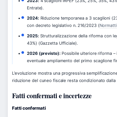
2023:
4 scaglioni IRPEF (23%, 25%, 35%, 43%) 
Entrate).
2024:
Riduzione temporanea a 3 scaglioni (2
con decreto legislativo n. 216/2023 (
Normatti
2025:
Strutturalizzazione della riforma con l
43%) (Gazzetta Ufficiale).
2026 (previsto):
Possibile ulteriore riforma –
eventuale ampliamento del primo scaglione fi
L’evoluzione mostra una progressiva semplificazione,
riduzione del cuneo fiscale resta condizionato dalla s
Fatti confermati e incertezze
Fatti confermati