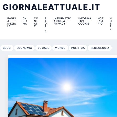
GIORNALEATTUALE.IT
PAGIN
CHI
CO
S
INFORMATIV
INFORMA
NOT
N
A
SIA
NT
T
A SULLA
TIVA
IZIA
O
INIZIA
MO
AT
O
PRIVACY
COOKIE
RIO
TI
LE
TI
R
ZI
I
E
A
BLOG
ECONOMIA
LOCALE
MONDO
POLITICA
TECNOLOGIA