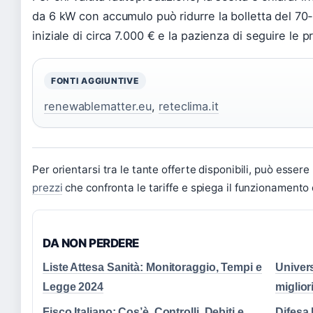
da 6 kW con accumulo può ridurre la bolletta del 7
iniziale di circa 7.000 € e la pazienza di seguire le 
FONTI AGGIUNTIVE
renewablematter.eu
,
reteclima.it
Per orientarsi tra le tante offerte disponibili, può esser
prezzi
che confronta le tariffe e spiega il funzionamento d
DA NON PERDERE
Liste Attesa Sanità: Monitoraggio, Tempi e
Univers
Legge 2024
miglior
Fisco Italiano: Cos’è, Controlli, Debiti e
Difesa 