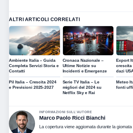
ALTRI ARTICOLI CORRELATI
Ambiente Italia – Guida
Cronaca Nazionale –
Export I
Completa Servizi Storia e
Ultime Notizie su
crescita
Contatti
Incidenti e Emergenze
dazi US
Pil Italia – Crescita 2024
Serie TV Italia – Le
Meteo Ita
e Previsioni 2025-2027
migliori del 2024 su
fonti uffi
Netflix Sky e Rai
INFORMAZIONI SULL'AUTORE
Marco Paolo Ricci Bianchi
La copertura viene aggiornata durante la giornata c