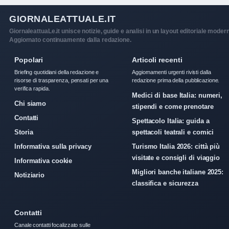
GIORNALEATTUALE.IT
GiornaleattuaLe.it unisce notizie, guide e analisi in un layout editoriale moder
Aggiornato continuamente dalla redazione.
Popolari
Articoli recenti
Briefing quotidiani della redazione e
Aggiornamenti urgenti rivisti dalla
risorse di trasparenza, pensati per una
redazione prima della pubblicazione.
verifica rapida.
Medici di base Italia: numeri,
Chi siamo
stipendi e come prenotare
Contatti
Spettacolo Italia: guida a
Storia
spettacoli teatrali e comici
Informativa sulla privacy
Turismo Italia 2026: città più
visitate e consigli di viaggio
Informativa cookie
Migliori banche italiane 2025:
Notiziario
classifica e sicurezza
Contatti
Canale contatti focalizzato sulle