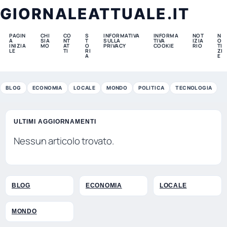
GIORNALEATTUALE.IT
PAGIN
CHI
CO
S
INFORMATIVA
INFORMA
NOT
N
A
SIA
NT
T
SULLA
TIVA
IZIA
O
INIZIA
MO
AT
O
PRIVACY
COOKIE
RIO
TI
LE
TI
RI
ZI
A
E
BLOG
ECONOMIA
LOCALE
MONDO
POLITICA
TECNOLOGIA
ULTIMI AGGIORNAMENTI
Nessun articolo trovato.
BLOG
ECONOMIA
LOCALE
MONDO