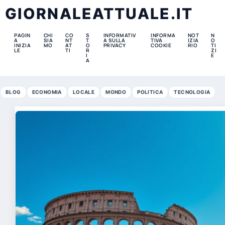
GIORNALEATTUALE.IT
PAGIN
CHI
CO
S
INFORMATIV
INFORMA
NOT
N
A
SIA
NT
T
A SULLA
TIVA
IZIA
O
INIZIA
MO
AT
O
PRIVACY
COOKIE
RIO
TI
LE
TI
R
ZI
I
E
A
BLOG
ECONOMIA
LOCALE
MONDO
POLITICA
TECNOLOGIA