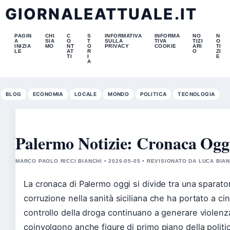
GIORNALEATTUALE.IT
PAGIN
CHI
C
S
INFORMATIVA
INFORMA
NO
N
A
SIA
O
T
SULLA
TIVA
TIZI
O
INIZIA
MO
NT
O
PRIVACY
COOKIE
ARI
TI
LE
AT
R
O
ZI
TI
I
E
A
BLOG
ECONOMIA
LOCALE
MONDO
POLITICA
TECNOLOGIA
Palermo Notizie: Cronaca Ogg
MARCO PAOLO RICCI BIANCHI • 2026-05-05 • REVISIONATO DA LUCA BIA
La cronaca di Palermo oggi si divide tra una sparator
corruzione nella sanità siciliana che ha portato a cinq
controllo della droga continuano a generare violenza
coinvolgono anche figure di primo piano della politi