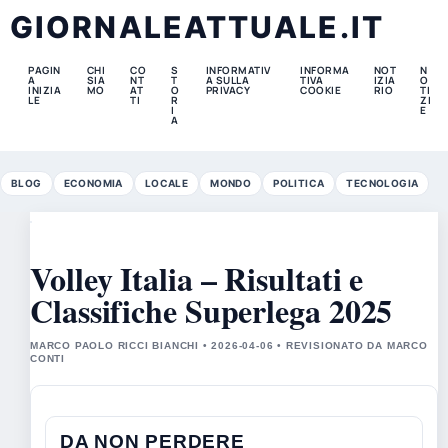
GIORNALEATTUALE.IT
PAGIN
CHI
CO
S
INFORMATIV
INFORMA
NOT
N
A
SIA
NT
T
A SULLA
TIVA
IZIA
O
INIZIA
MO
AT
O
PRIVACY
COOKIE
RIO
TI
LE
TI
R
ZI
I
E
A
BLOG
ECONOMIA
LOCALE
MONDO
POLITICA
TECNOLOGIA
Volley Italia – Risultati e
Classifiche Superlega 2025
MARCO PAOLO RICCI BIANCHI • 2026-04-06 • REVISIONATO DA MARCO
CONTI
DA NON PERDERE