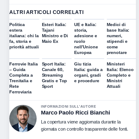
ALTRI ARTICOLI CORRELATI
Politica
Esteri Italia:
UE e Italia:
Medici di
estera
Tajani
storia,
base Italia:
italiana: chi la
Ministro e Di
adesione e
numeri,
fa, storia e
Maio Ex
ruolo
stipendi e
priorità attuali
nell’Unione
come
Europea
prenotare
Ferrovie Italia
Sport Italia:
Giu tizia
Ministeri
– Guida
Canale 60,
Italia: guida a
Italia: Elenco
Completa a
Streaming
organi, gradi
Completo e
Trenitalia e
Gratis e Top
e procedure
Ministri
Rete
Sport
Attuali
Ferroviaria
INFORMAZIONI SULL'AUTORE
Marco Paolo Ricci Bianchi
La copertura viene aggiornata durante la
giornata con controllo trasparente delle fonti.