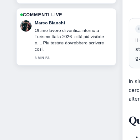
COMMENTI LIVE
Elena Ricci
Ottima analisi di Medici di base Italia:
numeri, stipendi e.... E la sintesi piu
Il
chiara che abbia visto oggi.
s
5 MIN FA
gu
In si
cerc
alte
Qu