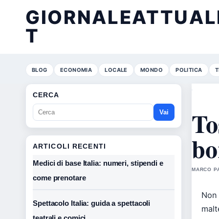
GIORNALEATTUALE
T
BLOG
ECONOMIA
LOCALE
MONDO
POLITICA
T
CERCA
To
Vai
bo
ARTICOLI RECENTI
Medici di base Italia: numeri, stipendi e
MARCO PA
come prenotare
Non 
Spettacolo Italia: guida a spettacoli
malt
teatrali e comici