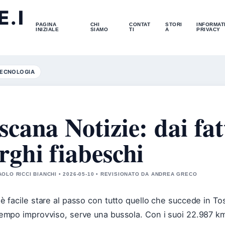
.I
PAGINA
CHI
CONTAT
STORI
INFORMAT
INIZIALE
SIAMO
TI
A
PRIVACY
ECNOLOGIA
scana Notizie: dai fat
rghi fiabeschi
OLO RICCI BIANCHI • 2026-05-10 • REVISIONATO DA ANDREA GRECO
è facile stare al passo con tutto quello che succede in Tos
empo improvviso, serve una bussola. Con i suoi 22.987 km