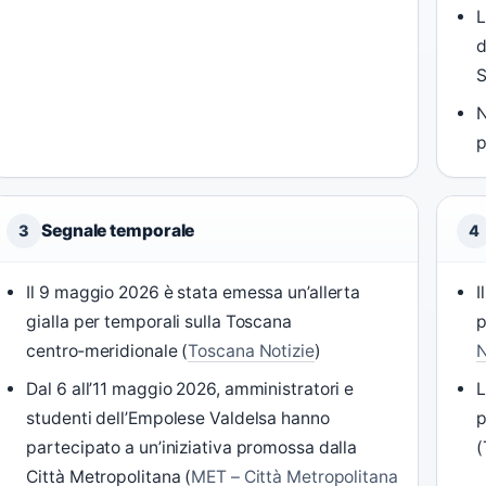
L
d
S
N
p
Segnale temporale
3
4
Il 9 maggio 2026 è stata emessa un’allerta
I
gialla per temporali sulla Toscana
p
centro‑meridionale (
Toscana Notizie
)
N
Dal 6 all’11 maggio 2026, amministratori e
L
studenti dell’Empolese Valdelsa hanno
p
partecipato a un’iniziativa promossa dalla
(
Città Metropolitana (
MET – Città Metropolitana