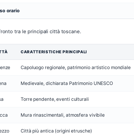
so orario
ronto tra le principali città toscane.
TTÀ
CARATTERISTICHE PRINCIPALI
renze
Capoluogo regionale, patrimonio artistico mondiale
ena
Medievale, dichiarata Patrimonio UNESCO
sa
Torre pendente, eventi culturali
cca
Mura rinascimentali, atmosfera vivibile
ezzo
Città più antica (origini etrusche)