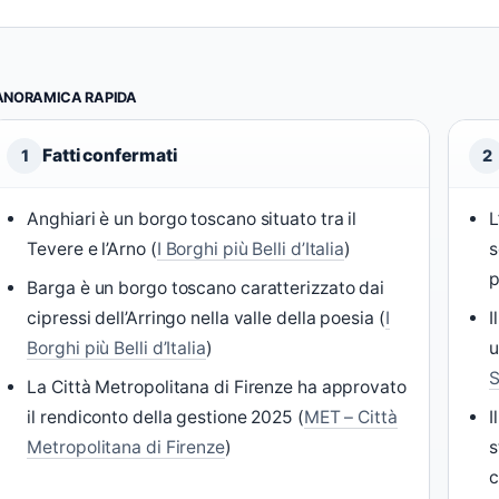
ANORAMICA RAPIDA
Fatti confermati
1
2
Anghiari è un borgo toscano situato tra il
L
Tevere e l’Arno (
I Borghi più Belli d’Italia
)
s
p
Barga è un borgo toscano caratterizzato dai
cipressi dell’Arringo nella valle della poesia (
I
I
Borghi più Belli d’Italia
)
u
S
La Città Metropolitana di Firenze ha approvato
il rendiconto della gestione 2025 (
MET – Città
I
Metropolitana di Firenze
)
s
c