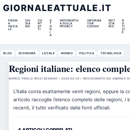
GIORNALEATTUALE.IT
PAGIN
CHI
CO
S
INFORMATIV
INFORMA
NOT
N
A
SIA
NT
T
A SULLA
TIVA
IZIA
O
INIZIA
MO
AT
O
PRIVACY
COOKIE
RIO
TI
LE
TI
R
ZI
I
E
A
BLOG
ECONOMIA
LOCALE
MONDO
POLITICA
TECNOLOGIA
Regioni italiane: elenco comple
MARCO PAOLO RICCI BIANCHI • 2026-04-19 • REVISIONATO DA ANDREA 
L’Italia conta esattamente venti regioni, eppure la
articolo raccoglie l’elenco completo delle regioni, i l
recenti, il tutto verificato dalle fonti ufficiali.