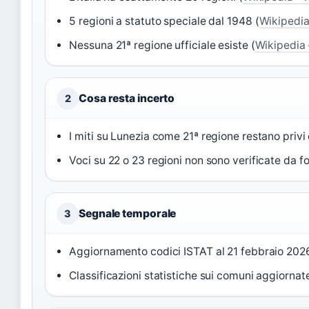
5 regioni a statuto speciale dal 1948 (
Wikipedia 
Nessuna 21ª regione ufficiale esiste (
Wikipedia –
Cosa resta incerto
2
I miti su Lunezia come 21ª regione restano priv
Voci su 22 o 23 regioni non sono verificate da fon
Segnale temporale
3
Aggiornamento codici ISTAT al 21 febbraio 2026
Classificazioni statistiche sui comuni aggiornat