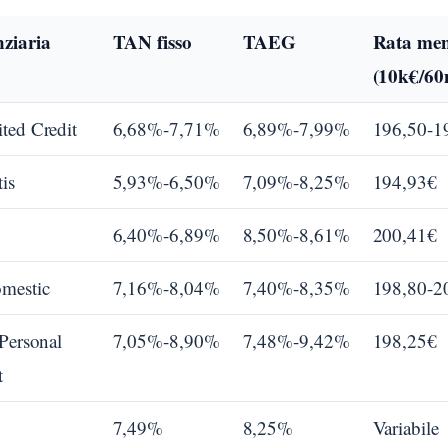
ziaria
TAN fisso
TAEG
Rata men
(10k€/60
ted Credit
6,68%-7,71%
6,89%-7,99%
196,50-1
tis
5,93%-6,50%
7,09%-8,25%
194,93€
6,40%-6,89%
8,50%-8,61%
200,41€
mestic
7,16%-8,04%
7,40%-8,35%
198,80-2
 Personal
7,05%-8,90%
7,48%-9,42%
198,25€
t
7,49%
8,25%
Variabile