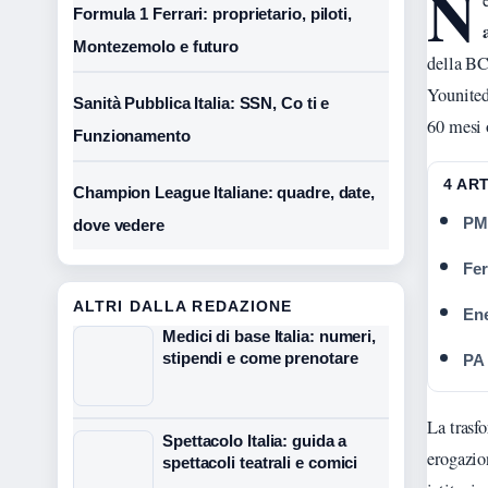
N
Formula 1 Ferrari: proprietario, piloti,
Montezemolo e futuro
della BC
Younited
Sanità Pubblica Italia: SSN, Co ti e
60 mesi o
Funzionamento
4 AR
Champion League Italiane: quadre, date,
PMI
dove vedere
Fer
ALTRI DALLA REDAZIONE
Ene
Medici di base Italia: numeri,
stipendi e come prenotare
PA 
La trasf
Spettacolo Italia: guida a
erogazio
spettacoli teatrali e comici