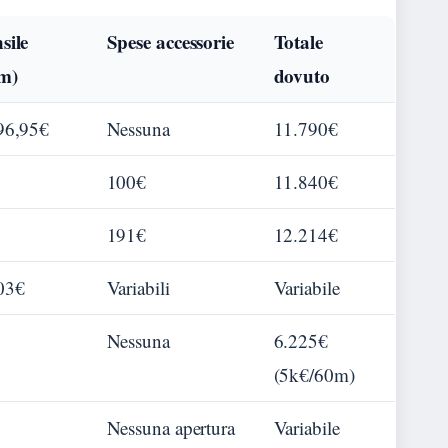
sile
Spese accessorie
Totale
m)
dovuto
96,95€
Nessuna
11.790€
100€
11.840€
191€
12.214€
03€
Variabili
Variabile
Nessuna
6.225€
(5k€/60m)
Nessuna apertura
Variabile