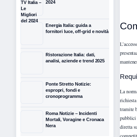
2024
Come
Energia Italia: guida a
fornitori luce, off-grid e novità
L’accesso
presenta
Ristorazione Italia: dati,
analisi, aziende e trend 2025
mantenen
Requi
Ponte Stretto Notizie:
espropri, fondi e
La norma
cronoprogramma
richiesta
tramite 
Roma Notizie – Incidenti
pubblici 
Mortali, Voragine e Cronaca
Nera
diretta s
competit