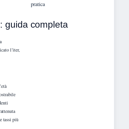
pratica
a: guida completa
a
ato l’iter,
’età
mostrabile
denti
rattenuta
e tassi più