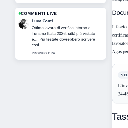
Docum
COMMENTI LIVE
Andrea Greco
Il fasci
Ottima analisi di Medici di base Italia:
numeri, stipendi e.... E la sintesi piu
certific
chiara che abbia visto oggi.
lavorato
3 MIN FA
Agos per
VEL
L’inv
24-48
Tass