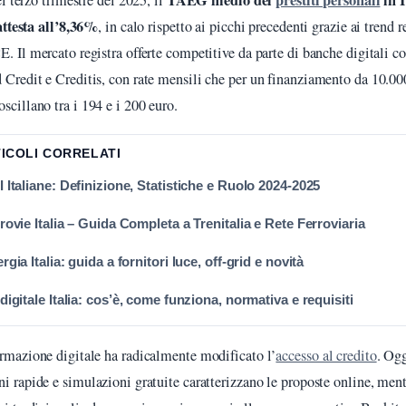
TAEG medio dei
prestiti personali
in I
el terzo trimestre del 2025, il
attesta all’8,36%
, in calo rispetto ai picchi precedenti grazie ai trend re
E. Il mercato registra offerte competitive da parte di banche digitali 
 Credit e Creditis, con rate mensili che per un finanziamento da 10.00
scillano tra i 194 e i 200 euro.
TICOLI CORRELATI
 Italiane: Definizione, Statistiche e Ruolo 2024-2025
rovie Italia – Guida Completa a Trenitalia e Rete Ferroviaria
rgia Italia: guida a fornitori luce, off-grid e novità
digitale Italia: cos’è, come funziona, normativa e requisiti
ormazione digitale ha radicalmente modificato l’
accesso al credito
. Og
ni rapide e simulazioni gratuite caratterizzano le proposte online, ment