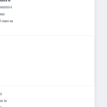
talia si
strittivi
come
0 euro su
gi
re le