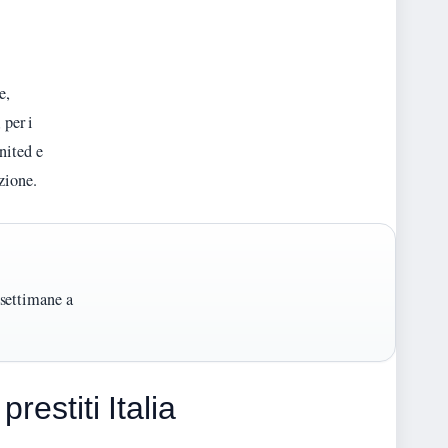
e,
 per i
nited e
zione.
 settimane a
restiti Italia