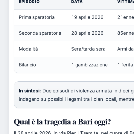
EPISODIO
DATA
VITTIM
Prima sparatoria
19 aprile 2026
21enne
Seconda sparatoria
28 aprile 2026
85enne
Modalità
Sera/tarda sera
Armi da
Bilancio
1 gambizzazione
1 ferita
In sintesi:
Due episodi di violenza armata in dieci gi
indagano su possibili legami tra i clan locali, mentr
Qual è la tragedia a Bari oggi?
Il 28 aprile 2026, in via Pier L’Eremita, nel cuore di