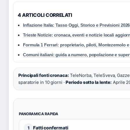
4 ARTICOLI CORRELATI
Inflazione Italia: Tasso Oggi, Storico e Previsioni 2026
Trieste Notizie: cronaca, eventi e notizie locali aggior
Formula 1 Ferrari: proprietario, piloti, Montezemolo e
Comuni italiani: guida a numero, popolazione e superf
Principali fonti cronaca:
TeleNorba, TeleSveva, Gazzet
sparatorie in 10 giorni ·
Periodo sotto la lente:
Aprile 2
PANORAMICA RAPIDA
Fatti confermati
1