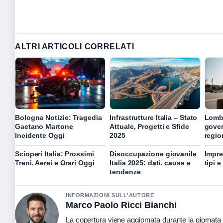
ALTRI ARTICOLI CORRELATI
Bologna Notizie: Tragedia
Infrastrutture Italia – Stato
Lomba
Gaetano Martone
Attuale, Progetti e Sfide
gover
Incidente Oggi
2025
regio
Scioperi Italia: Prossimi
Disoccupazione giovanile
Impre
Treni, Aerei e Orari Oggi
Italia 2025: dati, cause e
tipi 
tendenze
INFORMAZIONI SULL'AUTORE
Marco Paolo Ricci Bianchi
La copertura viene aggiornata durante la giornata c