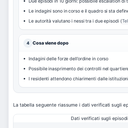
Due episodi in 10 giorni: possibile escalation di t
Le indagini sono in corso e il quadro si sta defi
Le autorità valutano i nessi tra i due episodi (
Te
Cosa viene dopo
4
Indagini delle forze dell’ordine in corso
Possibile inasprimento dei controlli nel quartier
I residenti attendono chiarimenti dalle istituzion
La tabella seguente riassume i dati verificati sugli e
Dati verificati sugli episod