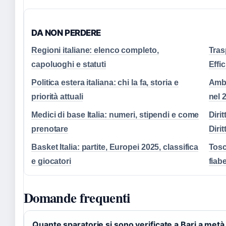
DA NON PERDERE
Regioni italiane: elenco completo,
Tras
capoluoghi e statuti
Effi
Politica estera italiana: chi la fa, storia e
Ambi
priorità attuali
nel 
Medici di base Italia: numeri, stipendi e come
Diri
prenotare
Dirit
Basket Italia: partite, Europei 2025, classifica
Tosc
e giocatori
fiab
Domande frequenti
Quante sparatorie si sono verificate a Bari a metà