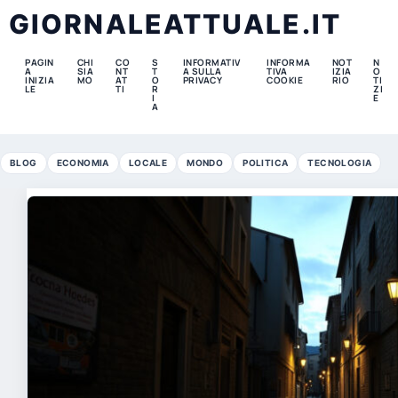
GIORNALEATTUALE.IT
PAGIN
CHI
CO
S
INFORMATIV
INFORMA
NOT
N
A
SIA
NT
T
A SULLA
TIVA
IZIA
O
INIZIA
MO
AT
O
PRIVACY
COOKIE
RIO
TI
LE
TI
R
ZI
I
E
A
BLOG
ECONOMIA
LOCALE
MONDO
POLITICA
TECNOLOGIA