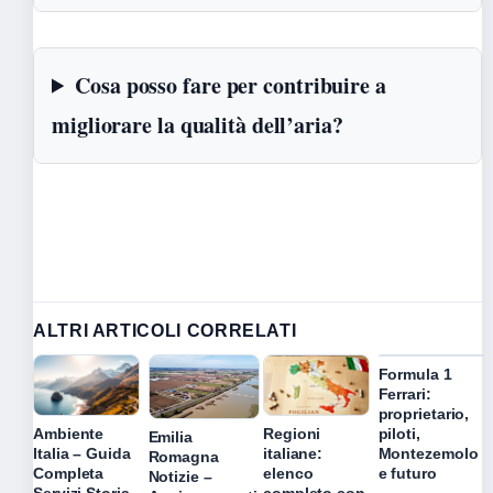
Cosa posso fare per contribuire a
migliorare la qualità dell’aria?
ALTRI ARTICOLI CORRELATI
Formula 1
Ferrari:
proprietario,
piloti,
Ambiente
Regioni
Emilia
Montezemolo
Italia – Guida
italiane:
Romagna
e futuro
Completa
elenco
Notizie –
Servizi Storia
completo con