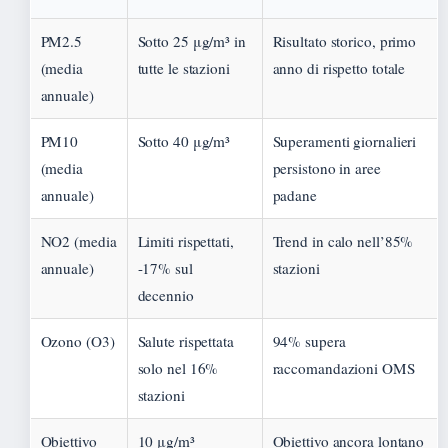
PM2.5
Sotto 25 μg/m³ in
Risultato storico, primo
(media
tutte le stazioni
anno di rispetto totale
annuale)
PM10
Sotto 40 μg/m³
Superamenti giornalieri
(media
persistono in aree
annuale)
padane
NO2 (media
Limiti rispettati,
Trend in calo nell’85%
annuale)
-17% sul
stazioni
decennio
Ozono (O3)
Salute rispettata
94% supera
solo nel 16%
raccomandazioni OMS
stazioni
Obiettivo
10 μg/m³
Obiettivo ancora lontano