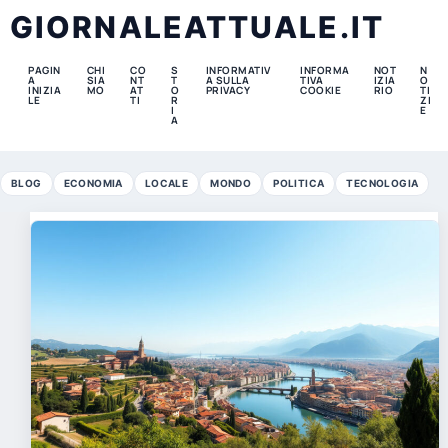
GIORNALEATTUALE.IT
PAGIN
CHI
CO
S
INFORMATIV
INFORMA
NOT
N
A
SIA
NT
T
A SULLA
TIVA
IZIA
O
INIZIA
MO
AT
O
PRIVACY
COOKIE
RIO
TI
LE
TI
R
ZI
I
E
A
BLOG
ECONOMIA
LOCALE
MONDO
POLITICA
TECNOLOGIA