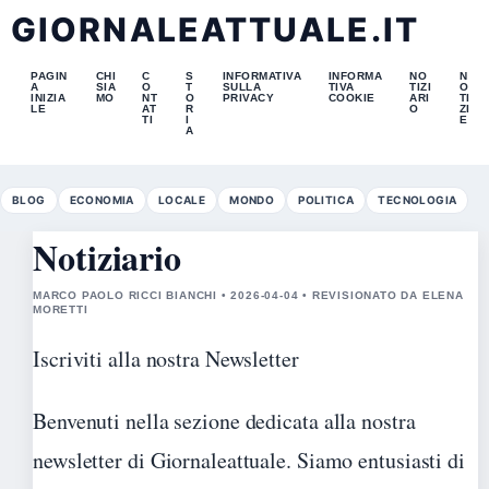
GIORNALEATTUALE.IT
PAGIN
CHI
C
S
INFORMATIVA
INFORMA
NO
N
A
SIA
O
T
SULLA
TIVA
TIZI
O
INIZIA
MO
NT
O
PRIVACY
COOKIE
ARI
TI
LE
AT
R
O
ZI
TI
I
E
A
BLOG
ECONOMIA
LOCALE
MONDO
POLITICA
TECNOLOGIA
Notiziario
MARCO PAOLO RICCI BIANCHI • 2026-04-04 • REVISIONATO DA ELENA
MORETTI
Iscriviti alla nostra Newsletter
Benvenuti nella sezione dedicata alla nostra
newsletter di Giornaleattuale. Siamo entusiasti di